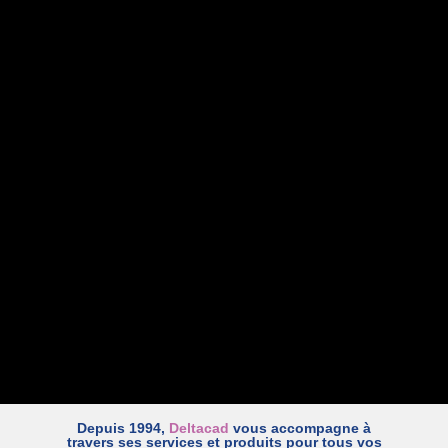
Depuis 1994,
Deltacad
vous accompagne à
travers ses services et produits pour tous vos