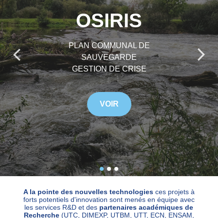
OSIRIS
PLAN COMMUNAL DE
SAUVEGARDE
GESTION DE CRISE
VOIR
A la pointe des nouvelles technologies
ces projets à
forts potentiels d'innovation sont menés en équipe avec
les services R&D et des
partenaires académiques de
Recherche
(UTC, DIMEXP, UTBM, UTT, ECN, ENSAM,